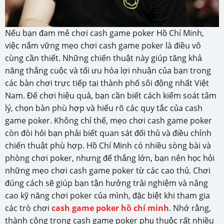
Nếu bạn đam mê chơi cash game poker Hồ Chí Minh,
việc nắm vững mẹo chơi cash game poker là điều vô
cùng cần thiết. Những chiến thuật này giúp tăng khả
năng thắng cuộc và tối ưu hóa lợi nhuận của bạn trong
các bàn chơi trực tiếp tại thành phố sôi động nhất Việt
Nam. Để chơi hiệu quả, bạn cần biết cách kiểm soát tâm
lý, chọn bàn phù hợp và hiểu rõ các quy tắc của cash
game poker. Không chỉ thế, mẹo chơi cash game poker
còn đòi hỏi bạn phải biết quan sát đối thủ và điều chỉnh
chiến thuật phù hợp. Hồ Chí Minh có nhiều sòng bài và
phòng chơi poker, nhưng để thắng lớn, bạn nên học hỏi
những mẹo chơi cash game poker từ các cao thủ. Chơi
đúng cách sẽ giúp bạn tận hưởng trải nghiệm và nâng
cao kỹ năng chơi poker của mình, đặc biệt khi tham gia
các trò chơi
cash game poker hồ chí minh
. Nhớ rằng,
thành công trong cash game poker phụ thuộc rất nhiều