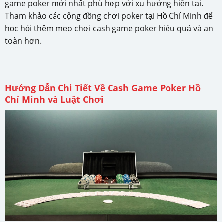
game poker mới nhất phù hợp với xu hướng hiện tại.
Tham khảo các cộng đồng chơi poker tại Hồ Chí Minh để
học hỏi thêm mẹo chơi cash game poker hiệu quả và an
toàn hơn.
Hướng Dẫn Chi Tiết Về Cash Game Poker Hồ
Chí Minh và Luật Chơi