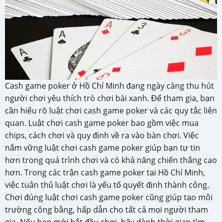
Cash game poker ở Hồ Chí Minh đang ngày càng thu hút
người chơi yêu thích trò chơi bài xanh. Để tham gia, bạn
cần hiểu rõ luật chơi cash game poker và các quy tắc liên
quan. Luật chơi cash game poker bao gồm việc mua
chips, cách chơi và quy định về ra vào bàn chơi. Việc
nắm vững luật chơi cash game poker giúp bạn tự tin
hơn trong quá trình chơi và có khả năng chiến thắng cao
hơn. Trong các trận cash game poker tại Hồ Chí Minh,
việc tuân thủ luật chơi là yếu tố quyết định thành công.
Chơi đúng luật chơi cash game poker cũng giúp tạo môi
trường công bằng, hấp dẫn cho tất cả mọi người tham