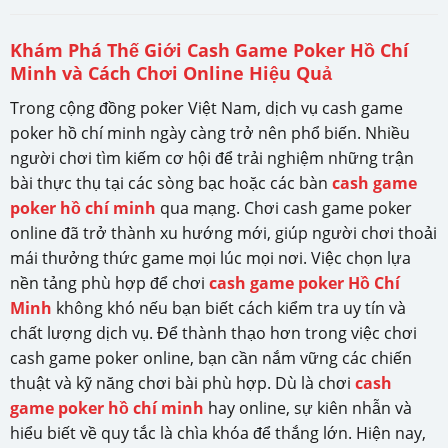
Khám Phá Thế Giới Cash Game Poker Hồ Chí
Minh và Cách Chơi Online Hiệu Quả
Trong cộng đồng poker Việt Nam, dịch vụ cash game
poker hồ chí minh ngày càng trở nên phổ biến. Nhiều
người chơi tìm kiếm cơ hội để trải nghiệm những trận
bài thực thụ tại các sòng bạc hoặc các bàn
cash game
poker hồ chí minh
qua mạng. Chơi cash game poker
online đã trở thành xu hướng mới, giúp người chơi thoải
mái thưởng thức game mọi lúc mọi nơi. Việc chọn lựa
nền tảng phù hợp để chơi
cash game poker Hồ Chí
Minh
không khó nếu bạn biết cách kiểm tra uy tín và
chất lượng dịch vụ. Để thành thạo hơn trong việc chơi
cash game poker online, bạn cần nắm vững các chiến
thuật và kỹ năng chơi bài phù hợp. Dù là chơi
cash
game poker hồ chí minh
hay online, sự kiên nhẫn và
hiểu biết về quy tắc là chìa khóa để thắng lớn. Hiện nay,