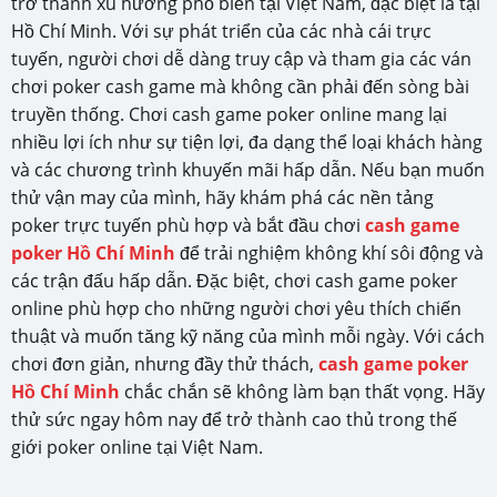
trở thành xu hướng phổ biến tại Việt Nam, đặc biệt là tại
Hồ Chí Minh. Với sự phát triển của các nhà cái trực
tuyến, người chơi dễ dàng truy cập và tham gia các ván
chơi poker cash game mà không cần phải đến sòng bài
truyền thống. Chơi cash game poker online mang lại
nhiều lợi ích như sự tiện lợi, đa dạng thể loại khách hàng
và các chương trình khuyến mãi hấp dẫn. Nếu bạn muốn
thử vận may của mình, hãy khám phá các nền tảng
poker trực tuyến phù hợp và bắt đầu chơi
cash game
poker Hồ Chí Minh
để trải nghiệm không khí sôi động và
các trận đấu hấp dẫn. Đặc biệt, chơi cash game poker
online phù hợp cho những người chơi yêu thích chiến
thuật và muốn tăng kỹ năng của mình mỗi ngày. Với cách
chơi đơn giản, nhưng đầy thử thách,
cash game poker
Hồ Chí Minh
chắc chắn sẽ không làm bạn thất vọng. Hãy
thử sức ngay hôm nay để trở thành cao thủ trong thế
giới poker online tại Việt Nam.