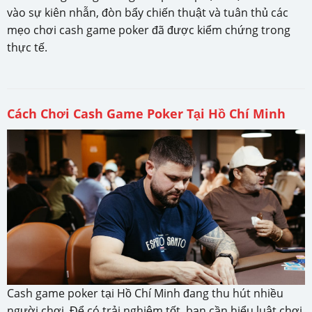
vào sự kiên nhẫn, đòn bẩy chiến thuật và tuân thủ các
mẹo chơi cash game poker đã được kiểm chứng trong
thực tế.
Cách Chơi Cash Game Poker Tại Hồ Chí Minh
Cash game poker tại Hồ Chí Minh đang thu hút nhiều
người chơi. Để có trải nghiệm tốt, bạn cần hiểu luật chơi