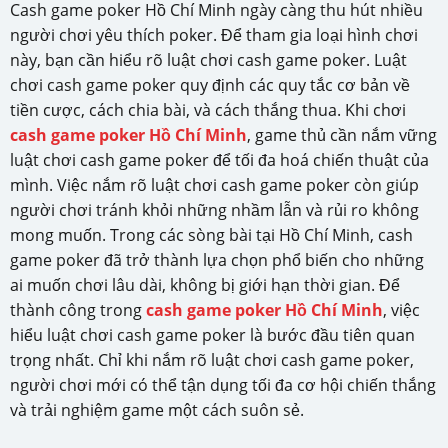
Cash game poker Hồ Chí Minh ngày càng thu hút nhiều
người chơi yêu thích poker. Để tham gia loại hình chơi
này, bạn cần hiểu rõ luật chơi cash game poker. Luật
chơi cash game poker quy định các quy tắc cơ bản về
tiền cược, cách chia bài, và cách thắng thua. Khi chơi
cash game poker Hồ Chí Minh
, game thủ cần nắm vững
luật chơi cash game poker để tối đa hoá chiến thuật của
mình. Việc nắm rõ luật chơi cash game poker còn giúp
người chơi tránh khỏi những nhầm lẫn và rủi ro không
mong muốn. Trong các sòng bài tại Hồ Chí Minh, cash
game poker đã trở thành lựa chọn phổ biến cho những
ai muốn chơi lâu dài, không bị giới hạn thời gian. Để
thành công trong
cash game poker Hồ Chí Minh
, việc
hiểu luật chơi cash game poker là bước đầu tiên quan
trọng nhất. Chỉ khi nắm rõ luật chơi cash game poker,
người chơi mới có thể tận dụng tối đa cơ hội chiến thắng
và trải nghiệm game một cách suôn sẻ.