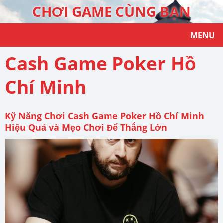
CHƠI GAME CÙNG BẠN
MENU
Cash Game Poker Hồ
Chí Minh
Kỹ Năng Chơi Cash Game Poker Hồ Chí Minh
Hiệu Quả và Mẹo Chơi Để Thắng Lớn