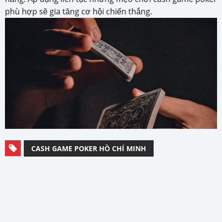
phù hợp sẽ gia tăng cơ hội chiến thắng.
CASH GAME POKER HỒ CHÍ MINH