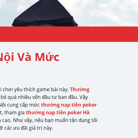
Nội Và Mức
i chơi yêu thích game bài này.
Thưởng
 bỏ quá nhiều vốn đầu tư ban đầu. Vậy
 Nội cung cấp mức
thưởng nạp tiền poker
ệt, tham gia
thưởng nạp tiền poker Hà
h cao. Như vậy, nếu bạn muốn tận dụng tối
 các ưu đãi giá trị này.