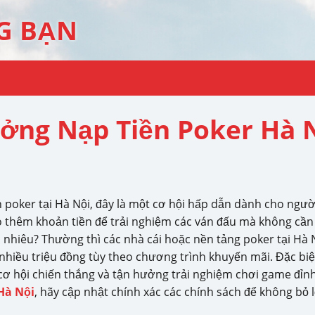
G BẠN
ưởng Nạp Tiền Poker Hà 
 poker tại Hà Nội, đây là một cơ hội hấp dẫn dành cho ngườ
 thêm khoản tiền để trải nghiệm các ván đấu mà không cần
o nhiêu? Thường thì các nhà cái hoặc nền tảng poker tại Hà
 nhiều triệu đồng tùy theo chương trình khuyến mãi. Đặc bi
 cơ hội chiến thắng và tận hưởng trải nghiệm chơi game đỉn
Hà Nội
, hãy cập nhật chính xác các chính sách để không bỏ lỡ