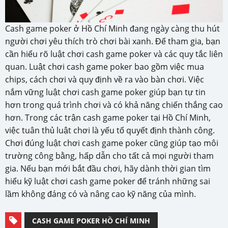
Cash game poker ở Hồ Chí Minh đang ngày càng thu hút
người chơi yêu thích trò chơi bài xanh. Để tham gia, bạn
cần hiểu rõ luật chơi cash game poker và các quy tắc liên
quan. Luật chơi cash game poker bao gồm việc mua
chips, cách chơi và quy định về ra vào bàn chơi. Việc
nắm vững luật chơi cash game poker giúp bạn tự tin
hơn trong quá trình chơi và có khả năng chiến thắng cao
hơn. Trong các trận cash game poker tại Hồ Chí Minh,
việc tuân thủ luật chơi là yếu tố quyết định thành công.
Chơi đúng luật chơi cash game poker cũng giúp tạo môi
trường công bằng, hấp dẫn cho tất cả mọi người tham
gia. Nếu bạn mới bắt đầu chơi, hãy dành thời gian tìm
hiểu kỹ luật chơi cash game poker để tránh những sai
lầm không đáng có và nâng cao kỹ năng của mình.
CASH GAME POKER HỒ CHÍ MINH